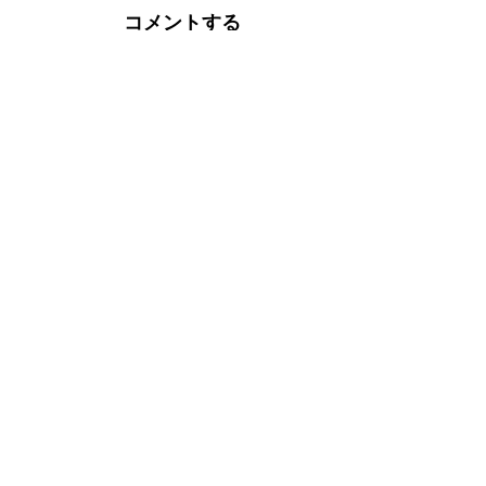
コメントする
内容をご確認の上、「コメントを送信」ボタ
お名前
メールアドレス